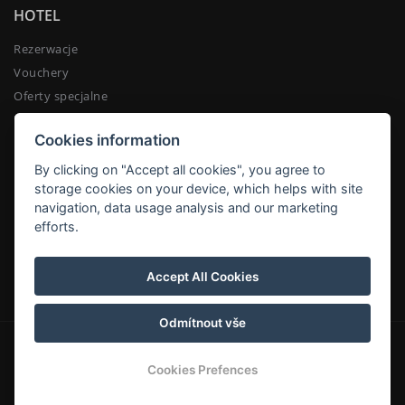
HOTEL
Rezerwacje
Vouchery
Oferty specjalne
Konferencje
Cookies information
By clicking on "Accept all cookies", you agree to
RESTAURACJA
storage cookies on your device, which helps with site
navigation, data usage analysis and our marketing
Rezerwacje restauracja
efforts.
Przyjęcia
Menu
Accept All Cookies
Odmítnout vše
© Copyright 2026 | All rights reserved
Cookies Prefences