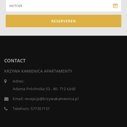
RESERVEREN
CONTACT
KRZYWA KAMIENICA APARTAMENTY
Adres:
Adama Próchnika 53 , 90- 712 Łódź
Email:
recepcja@krzywakamienica.pl
Telefoon:
577357157